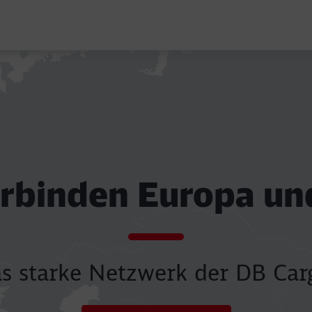
karte
opa und mehr
erbinden Europa un
argo.
s starke Netzwerk der DB Car