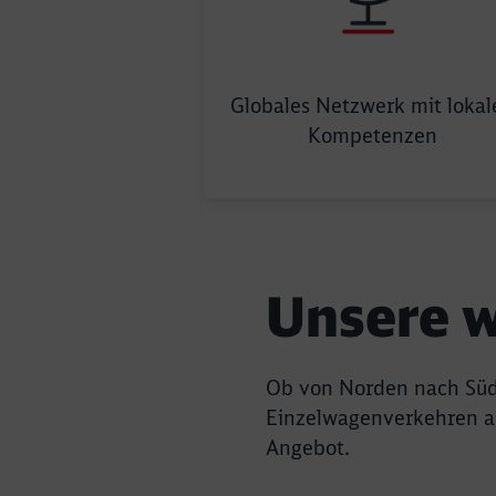
Element Glob
Globales Netzwerk mit lokal
Kompetenzen
Ende des Sliders
Unsere w
Ob von Norden nach Süd
Einzelwagenverkehren au
Angebot.