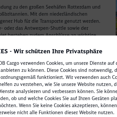
bindung zu den großen Seehäfen Rotterdam und
roßbritannien. Mit dem niederländischen
gener Hub für die Transporte genutzt werden.
e- oder das Antwerpen-Shuttle sowie der
et bestehen zudem Anschlüsse an wichtige
port.
S - Wir schützen Ihre Privatsphäre
 DB Cargo verwenden Cookies, um unsere Dienste auf 
 anbieten zu können. Diese Cookies sind notwendig, d
 ordnungsgemäß funktioniert. Wir verwenden auch Co
helfen zu verstehen, wie Sie unsere Website nutzen, 
ienste analysieren und verbessern können. Sie könne
Relation Südwesten: Starke Schie
den, ob und welche Cookies Sie auf Ihren Geräten pla
öchten. Wenn Sie keine Cookies akzeptieren, können
Schl
Ob Ganzzüge oder einzelne Container, DB Cargo 
Möchten Sie zu
weitergeleitet werden?
rweise nicht alle Funktionen dieser Website nutzen.
gesamten Strecke, ob auf der vollständigen Relat