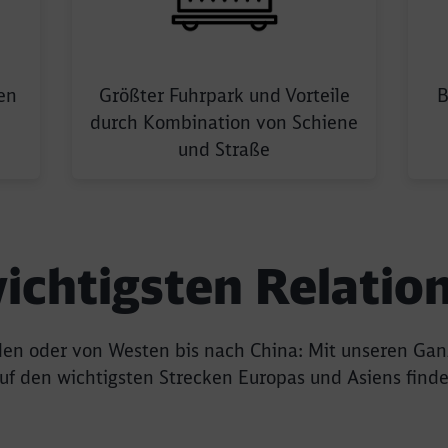
ales Netzwerk
Element Grösster F
E
en
Größter Fuhrpark und Vorteile
B
durch Kombination von Schiene
und Straße
ichtigsten Relatio
Rückruf
en oder von Westen bis nach China: Mit unseren Gan
f den wichtigsten Strecken Europas und Asiens finde