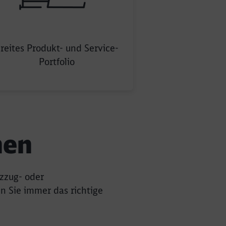
Schließen
Schließen
uhrpark
lement Portfolio
reites Produkt- und Service-
Portfolio
nen
zzug- oder
n Sie immer das richtige