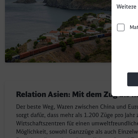
Weitere 
Ma
Relation Asien: Mit dem Zug bis n
Der beste Weg, Waren zwischen China und Europ
sorgt dafür, dass mehr als 1.200 Züge pro Jah
Wirtschaftszentren für einen umweltfreundlic
Möglichkeit, sowohl Ganzzüge als auch Einzelw