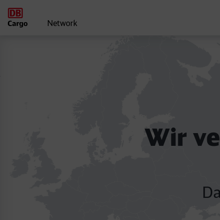
Network
DB Cargo Netzwerk
Wir verbinden Eur
Wir v
Das starke Netzwerk der DB C
Da